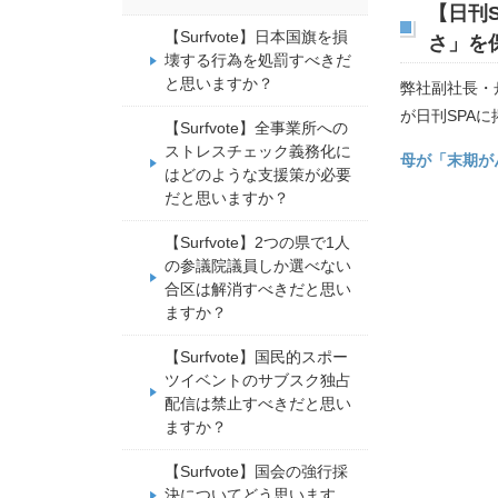
【日刊
【Surfvote】日本国旗を損
さ」を
壊する行為を処罰すべきだ
と思いますか？
弊社副社長・
が日刊SPA
【Surfvote】全事業所への
ストレスチェック義務化に
母が「末期が
はどのような支援策が必要
だと思いますか？
【Surfvote】2つの県で1人
の参議院議員しか選べない
合区は解消すべきだと思い
ますか？
【Surfvote】国民的スポー
ツイベントのサブスク独占
配信は禁止すべきだと思い
ますか？
【Surfvote】国会の強行採
決についてどう思います