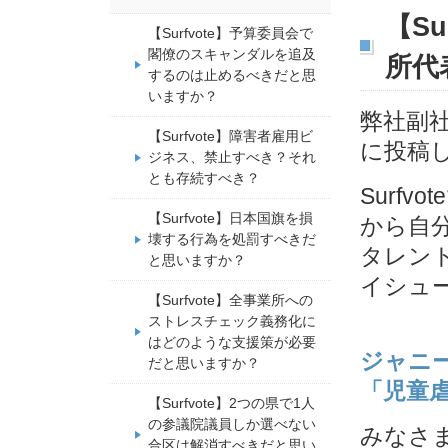
【S
【Surfvote】予算委員会で
閣僚のスキャンダルを追及
所代
するのは止めるべきだと思
いますか？
弊社副社
【Surfvote】障害者雇用ビ
に投稿
ジネス、禁止すべき？それ
とも存続すべき？
Surf
【Surfvote】日本国旗を損
から自
壊する行為を処罰すべきだ
タレン
と思いますか？
イシュ
【Surfvote】全事業所への
ストレスチェック義務化に
はどのような支援策が必要
ジャニ
だと思いますか？
「児童
【Surfvote】2つの県で1人
の参議院議員しか選べない
みなさ
合区は解消すべきだと思い