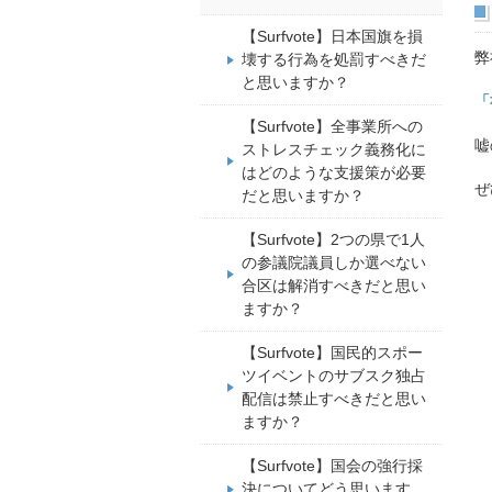
【Surfvote】日本国旗を損
弊
壊する行為を処罰すべきだ
と思いますか？
「
【Surfvote】全事業所への
嘘
ストレスチェック義務化に
はどのような支援策が必要
ぜ
だと思いますか？
【Surfvote】2つの県で1人
の参議院議員しか選べない
合区は解消すべきだと思い
ますか？
【Surfvote】国民的スポー
ツイベントのサブスク独占
配信は禁止すべきだと思い
ますか？
【Surfvote】国会の強行採
決についてどう思います