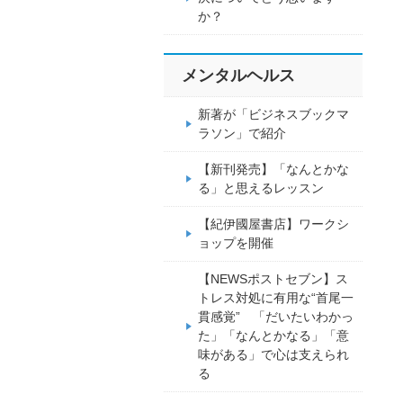
か？
メンタルヘルス
新著が「ビジネスブックマ
ラソン」で紹介
【新刊発売】「なんとかな
る」と思えるレッスン
【紀伊國屋書店】ワークシ
ョップを開催
【NEWSポストセブン】ス
トレス対処に有用な“首尾一
貫感覚” 「だいたいわかっ
た」「なんとかなる」「意
味がある」で心は支えられ
る