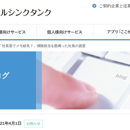
ご契約企業と従
「社長室でメモ紛失？」掃除担当を怒鳴った社長の資質
ログ
021年4月1日
お知らせ