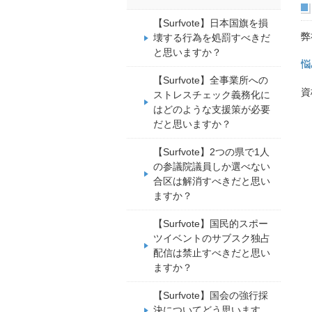
【Surfvote】日本国旗を損
弊
壊する行為を処罰すべきだ
と思いますか？
悩
【Surfvote】全事業所への
資
ストレスチェック義務化に
はどのような支援策が必要
だと思いますか？
【Surfvote】2つの県で1人
の参議院議員しか選べない
合区は解消すべきだと思い
ますか？
【Surfvote】国民的スポー
ツイベントのサブスク独占
配信は禁止すべきだと思い
ますか？
【Surfvote】国会の強行採
決についてどう思います