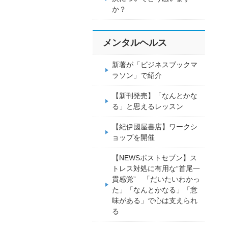
か？
メンタルヘルス
新著が「ビジネスブックマ
ラソン」で紹介
【新刊発売】「なんとかな
る」と思えるレッスン
【紀伊國屋書店】ワークシ
ョップを開催
【NEWSポストセブン】ス
トレス対処に有用な“首尾一
貫感覚” 「だいたいわかっ
た」「なんとかなる」「意
味がある」で心は支えられ
る