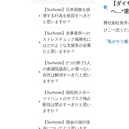
【ダイ
【Surfvote】日本国旗を損
へ…“
壊する行為を処罰すべきだ
と思いますか？
弊社副社長舟
ひご一読くだ
【Surfvote】全事業所への
ストレスチェック義務化に
「私がそう感
はどのような支援策が必要
だと思いますか？
【Surfvote】2つの県で1人
の参議院議員しか選べない
合区は解消すべきだと思い
ますか？
【Surfvote】国民的スポー
ツイベントのサブスク独占
配信は禁止すべきだと思い
ますか？
【Surfvote】国会の強行採
決についてどう思います