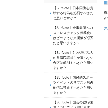
【Surfvote】日本国旗を損
弊
壊する行為を処罰すべきだ
と思いますか？
が
【Surfvote】全事業所への
気
ストレスチェック義務化に
はどのような支援策が必要
だと思いますか？
【Surfvote】2つの県で1人
の参議院議員しか選べない
合区は解消すべきだと思い
ますか？
【Surfvote】国民的スポー
ツイベントのサブスク独占
配信は禁止すべきだと思い
ますか？
【Surfvote】国会の強行採
決についてどう思います