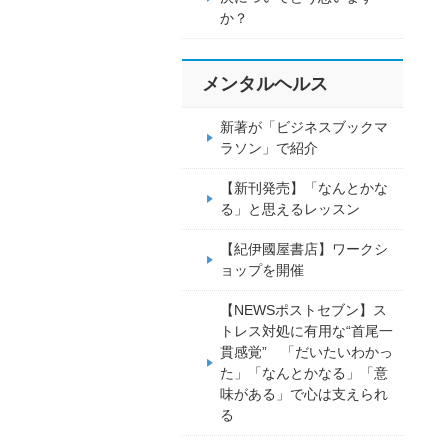
か？
メンタルヘルス
新著が「ビジネスブックマ
ラソン」で紹介
【新刊発売】「なんとかな
る」と思えるレッスン
【紀伊國屋書店】ワークシ
ョップを開催
【NEWSポストセブン】ス
トレス対処に有用な“首尾一
貫感覚” 「だいたいわかっ
た」「なんとかなる」「意
味がある」で心は支えられ
る